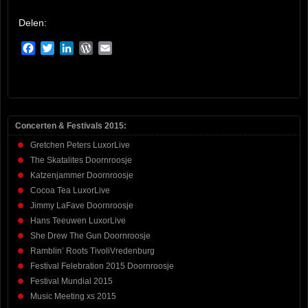
Delen:
Facebook
Twitter
LinkedIn
WordPress
Email
Concerten & Festivals 2015:
Gretchen Peters LuxorLive
The Skatalites Doornroosje
Katzenjammer Doornroosje
Cocoa Tea LuxorLive
Jimmy LaFave Doornroosje
Hans Teeuwen LuxorLive
She Drew The Gun Doornroosje
Ramblin’ Roots TivoliVredenburg
Festival Felebration 2015 Doornroosje
Festival Mundial 2015
Music Meeting xs 2015