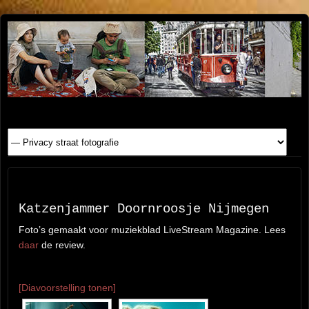
Henk
FOTOSITE: CONCERT, STRAAT, SERIE, PEOPLE, REIS
FOTOGRAFIE
Beenen
Katzenjammer Doornroosje Nijmegen
Foto’s gemaakt voor muziekblad LiveStream Magazine. Lees
daar
de review.
[Diavoorstelling tonen]