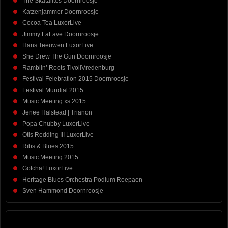
The Skatalites Doornroosje
Katzenjammer Doornroosje
Cocoa Tea LuxorLive
Jimmy LaFave Doornroosje
Hans Teeuwen LuxorLive
She Drew The Gun Doornroosje
Ramblin’ Roots TivoliVredenburg
Festival Felebration 2015 Doornroosje
Festival Mundial 2015
Music Meeting xs 2015
Jenee Halstead | Trianon
Popa Chubby LuxorLive
Otis Redding III LuxorLive
Ribs & Blues 2015
Music Meeting 2015
Gotcha! LuxorLive
Heritage Blues Orchestra Podium Roepaen
Sven Hammond Doornroosje