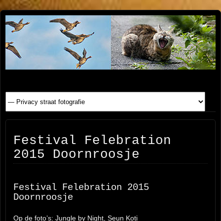
Henk
FOTOSITE: CONCERT, STRAAT, SERIE, PEOPLE, REIS
FOTOGRAFIE
Beenen
Festival Felebration
2015 Doornroosje
Festival Felebration 2015
Doornroosje
Op de foto’s: Jungle by Night, Seun Koti