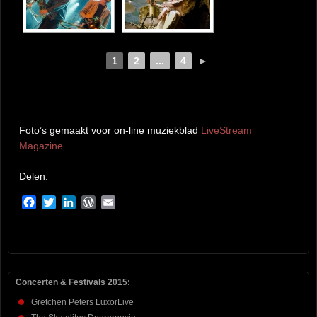
1
2
...
4
►
Foto’s gemaakt voor on-line muziekblad
LiveStream
Magazine
Delen:
Facebook
Twitter
LinkedIn
WordPress
Email
Concerten & Festivals 2015:
Gretchen Peters LuxorLive