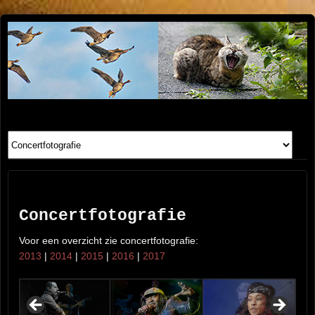
Henk
FOTOSITE: CONCERT, STRAAT, SERIE, PEOPLE, REIS
FOTOGRAFIE
Beenen
Concertfotografie
Voor een overzicht zie concertfotografie:
2013
|
2014
|
2015
|
2016
|
2017