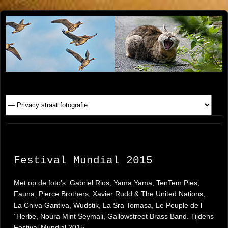
Henk
FOTOSITE: CONCERT, STRAAT, SERIE, PEOPLE, REIS
FOTOGRAFIE
Beenen
Festival Mundial 2015
Met op de foto’s: Gabriel Rios, Yama Yama, TenTem Pies,
Fauna, Pierce Brothers, Xavier Rudd & The United Nations,
La Chiva Gantiva, Wudstik, La Sra Tomasa, Le Peuple de l
´Herbe, Noura Mint Seymali, Gallowstreet Brass Band. Tijdens
Festival Mundial 2015