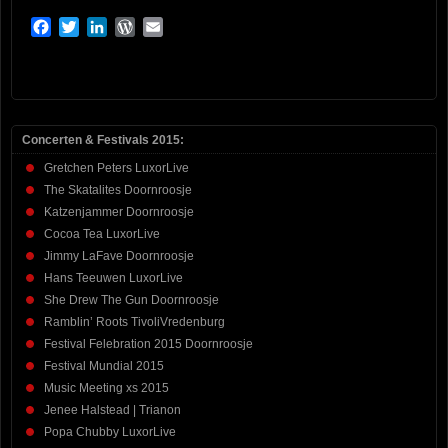
Facebook
Twitter
LinkedIn
WordPress
Email
Concerten & Festivals 2015:
Gretchen Peters LuxorLive
The Skatalites Doornroosje
Katzenjammer Doornroosje
Cocoa Tea LuxorLive
Jimmy LaFave Doornroosje
Hans Teeuwen LuxorLive
She Drew The Gun Doornroosje
Ramblin’ Roots TivoliVredenburg
Festival Felebration 2015 Doornroosje
Festival Mundial 2015
Music Meeting xs 2015
Jenee Halstead | Trianon
Popa Chubby LuxorLive