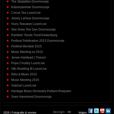
The Skatalites Doornroosje
Katzenjammer Doornroosje
Cocoa Tea LuxorLive
Jimmy LaFave Doornroosje
Hans Teeuwen LuxorLive
She Drew The Gun Doornroosje
Ramblin’ Roots TivoliVredenburg
Festival Felebration 2015 Doornroosje
Festival Mundial 2015
Music Meeting xs 2015
Jenee Halstead | Trianon
Popa Chubby LuxorLive
Otis Redding III LuxorLive
Ribs & Blues 2015
Music Meeting 2015
Gotcha! LuxorLive
Heritage Blues Orchestra Podium Roepaen
Sven Hammond Doornroosje
Design:
HB
2026 | Fotografie & movies
Volgen: