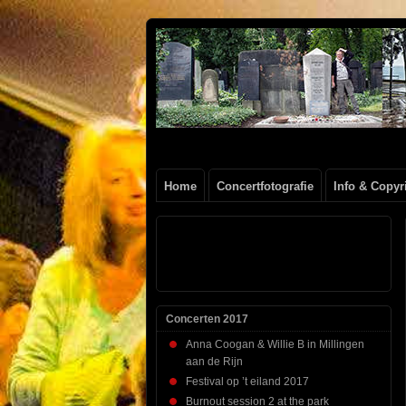
Henk
FOTOSITE: CONCERT, STRAAT, SERIE
Beenen
Home
Concertfotografie
Info & Copyr
Concerten 2017
Anna Coogan & Willie B in Millingen
aan de Rijn
Festival op ’t eiland 2017
Burnout session 2 at the park