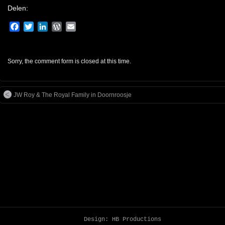
Delen:
Facebook
Twitter
LinkedIn
WordPress
Email
Sorry, the comment form is closed at this time.
JW Roy & The Royal Family in Doornroosje
Design:
HB Productions